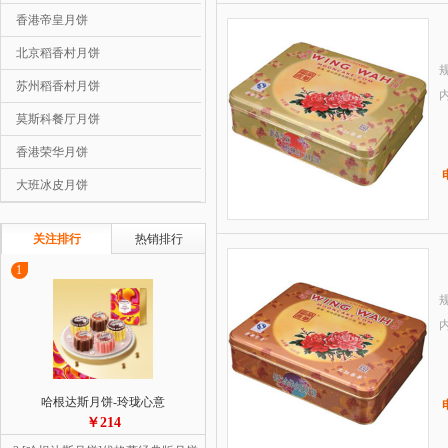
香港帝皇月饼
北京稻香村月饼
规
苏州稻香村月饼
莫斯科餐厅月饼
香港荣华月饼
大班冰皮月饼
关注排行
热销排行
1
规
哈根达斯月饼-玲珑心意
￥214