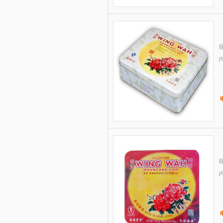
6.宫颐府粽子礼盒—端午佳节
7.宫颐府粽子礼盒—粽香礼
规
8.宫颐府粽子礼盒—粽情江南
9.月盛斋粽子—粽意美食粽子礼盒
1800g(清真）
10.月盛斋粽子—粽福粽子礼盒
1200g(清真）
规