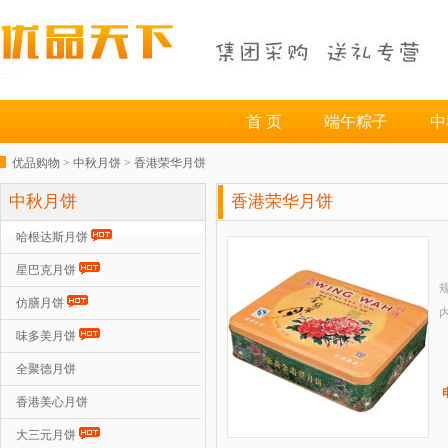
首 页
端午粽子
中
优品购物 >
中秋月饼
>
香港荣华月饼
中秋月饼
香港荣华月饼
哈根达斯月饼
星巴克月饼
规
仿膳月饼
味多美月饼
全聚德月饼
香港美心月饼
大三元月饼