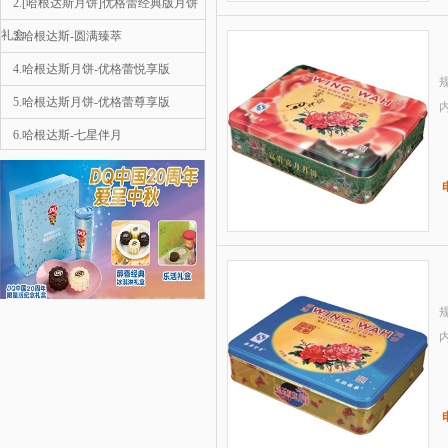
2.[哈根达斯月饼]优格蕾经典版月饼
礼盒
3.哈根达斯-圆满臻萃
4.哈根达斯月饼-优格蕾悦享版
规
5.哈根达斯月饼-优格蕾尊享版
6.哈根达斯-七星伴月
1
7.哈根达斯月饼-彩云追月
8.哈根达斯-金尊
9.星巴克-星情月饼礼盒
10.星巴克-星悦月饼礼盒
哈根达斯月饼-彩云追月
规
￥558
2.哈根达斯月饼-优格蕾尊享版
3.哈根达斯月饼-优格蕾悦享版
4.宫颐府粽子礼盒—粽望而归
5.宫颐府粽子礼盒—粽情端午